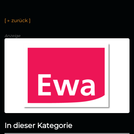
[
←
z
u
r
ü
c
k
]
Anzeige
In dieser Kategorie