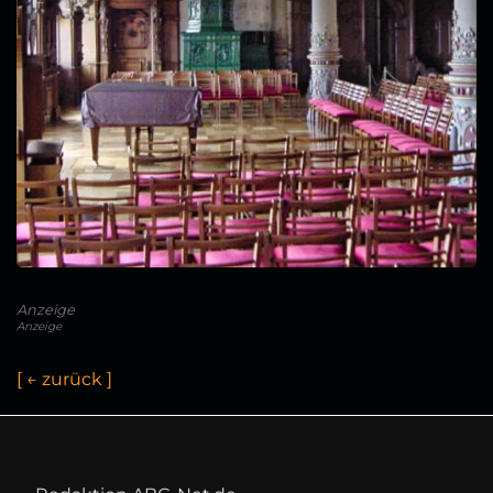
Anzeige
Anzeige
[
←
z
u
r
ü
c
k
]