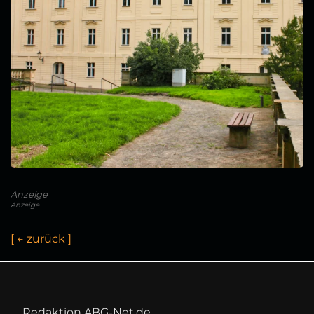
Anzeige
Anzeige
[
←
z
u
r
ü
c
k
]
Redaktion ABG-Net.de