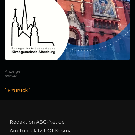
Anzeige
Anzeige
[
←
z
u
r
ü
c
k
]
Redaktion ABG-Net.de
Am Turnplatz 1, OT Kosma