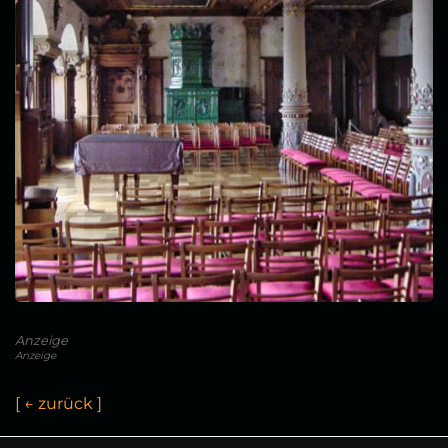
Anzeige
Anzeige
[
←
z
u
r
ü
c
k
]