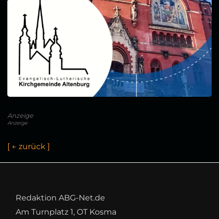
Anzeige
Anzeige
[
←
z
u
r
ü
c
k
]
Redaktion ABG-Net.de
Am Turnplatz 1, OT Kosma