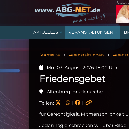
Anzeig
AKTUELLES
VERANSTALTUNGEN
B
STARTSEITE
VERANSTALTUNGSÜBERSICHT
MARKTPLATZ ALTENBURGER LAND
ÄMTER UND BEHÖRDEN IM
ALLE IMMOBILIENANGEBOTE
STELLENANZEIGEN
TRAUERANZEIGEN
ALTENBURGER LAND
Startseite
Veranstaltungen
Veranst
SPORT
FAMILIE, KINDER & JUGEND
HANDEL
DIENSTPLAN KINDERÄRZTE
GEWERBEFLÄCHEN
Mo., 03. August 2026, 18:00 Uhr
ARCHIV
SPORTVORSCHAU
VEREINE
Friedensgebet
Altenburg, Brüderkirche
Teilen:
|
|
|
für Gerechtigkeit, Mitmenschlichkeit u
Jeden Tag erschrecken wir über Bilde