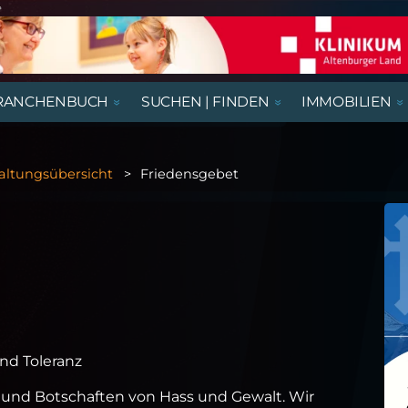
e
RANCHENBUCH
SUCHEN | FINDEN
IMMOBILIEN
REGIONALE NACHRICHTEN
AUSSTELLUNGEN, LESUNGEN &
AUS- UND WEITERBILDUNG
BEGEGNUNGSSTÄTTEN
HÄUSER
AUSBILDUNGSPLÄTZE
VORTRÄGE
altungsübersicht
Friedensgebet
RATGEBER & GESUNDHEIT
KIRCHE & GOTTESDIENSTE
GASTRONOMIE
NÜTZLICHES UND WISSENSWERTES
THEATER & KABARETT
nd Toleranz
r und Botschaften von Hass und Gewalt. Wir