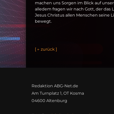
machen uns Sorgen im Blick auf unsere
alledem fragen wir nach Gott, der das
Jesus Christus allen Menschen seine L
bewegt.
[
←
z
u
r
ü
c
k
]
Redaktion ABG-Net.de
Am Turnplatz 1, OT Kosma
04600 Altenburg