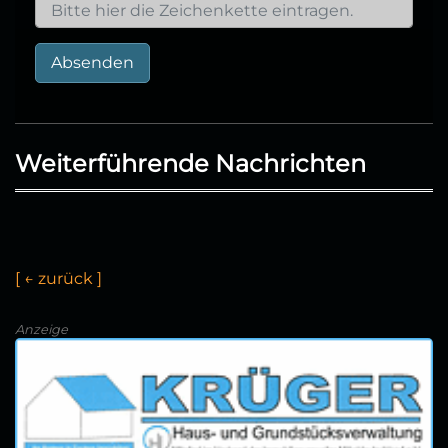
Absenden
Weiterführende Nachrichten
[
←
z
u
r
ü
c
k
]
Anzeige