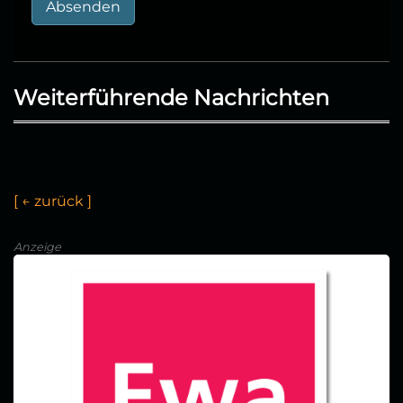
Absenden
Weiterführende Nachrichten
[
←
u
r
ü
c
k
]
Anzeige