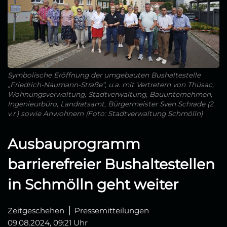
Symbolische Eröffnung der umgebauten Bushaltestelle
„Friedrich-Naumann-Straße“, u.a. mit Vertretern von Thüsac,
Wohnungsverwaltung, Stadtverwaltung, Bauunternehmen,
Ingenieurbüro, Landratsamt, Bürgermeister Sven Schrade (2.
v.r.) sowie Anwohnern (Foto: Stadtverwaltung Schmölln)
Ausbauprogramm
barrierefreier Bushaltestellen
in Schmölln geht weiter
Zeitgeschehen
Pressemitteilungen
09.08.2024, 09:21 Uhr