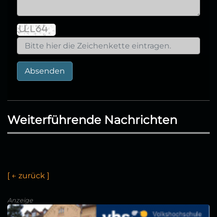
Absenden
Weiterführende Nachrichten
[
←
z
u
r
ü
c
k
]
Anzeige