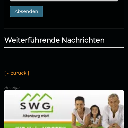
Absenden
Weiterführende Nachrichten
[
←
z
u
r
ü
c
k
]
Anzeige