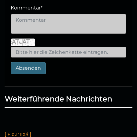
Kommentar
*
Absenden
Weiterführende Nachrichten
[
←
z
u
r
ü
c
k
]