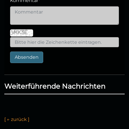
Kommentar
*
Absenden
Weiterführende Nachrichten
[
←
z
u
r
ü
c
k
]