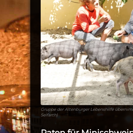
Gruppe der Altenburger Lebenshilfe übernimm
Seifarth)
Paten für Minischwein 