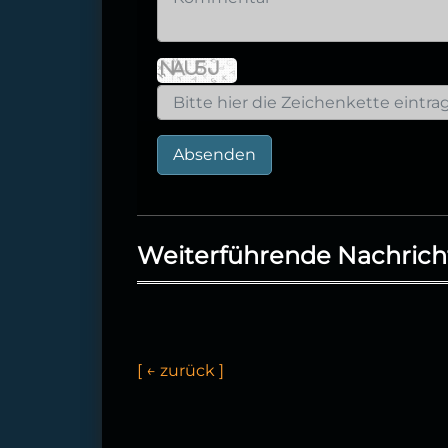
Absenden
Weiterführende Nachrich
[
←
z
u
r
ü
c
k
]