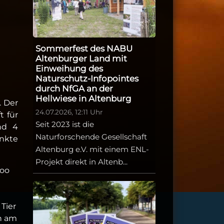
Sommerfest des NABU
Altenburger Land mit
Einweihung des
Naturschutz-Infopointes
durch NfGA an der
Hellwiese in Altenburg
. Der
24.07.2026, 12:11 Uhr
t für
Seit 2023 ist die
nd 4
Naturforschende Gesellschaft
ankte
Altenburg e.V. mit einem ENL-
Projekt direkt in Altenb...
Zoo
 Tier
ch am