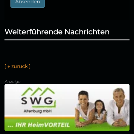
Absenden
Weiterführende Nachrichten
[
←
z
u
r
ü
c
k
]
Anzeige