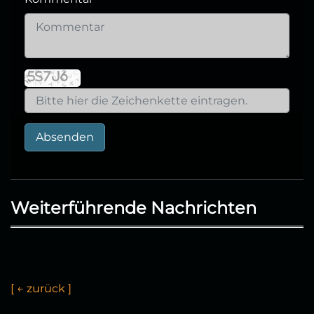
Absenden
Weiterführende Nachrichten
[
←
z
u
r
ü
c
k
]