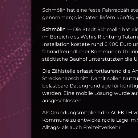
Schmölln hat eine feste Fahrradzähls
genommen; die Daten liefern künftig 
Schmölln
— Die Stadt Schmölln hat ei
im Bereich des Wehrs Richtung Tatami
Installation kostete rund 6.400 Euro 
fahrradfreundlicher Kommunen Thüring
städtische Bauhof unterstützten die
Die Zählstelle erfasst fortlaufend die
Streckenabschnitt. Damit sollen Nutz
belastbare Datengrundlage für künfti
werden. Eine mobile Lösung wurde au
ausgeschlossen.
Als Gründungsmitglied der AGFK-TH verf
Kommune zu entwickeln; die Lage im S
Alltags- als auch Freizeitverkehr.