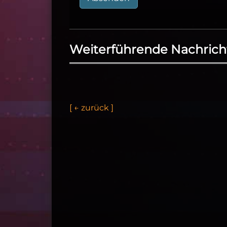
Weiterführende Nachrich
[
←
z
u
r
ü
c
k
]