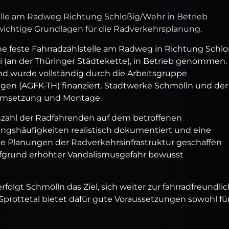
telle am Radweg Richtung Schloßig/Wehr in Betrieb
wichtige Grundlagen für die Radverkehrsplanung.
ne feste Fahrradzählstelle am Radweg in Richtung Schlo
 (an der Thüringer Städtekette), in Betrieb genommen.
und wurde vollständig durch die Arbeitsgruppe
en (AGFK-TH) finanziert. Stadtwerke Schmölln und der
 Umsetzung und Montage.
 Anzahl der Radfahrenden auf dem betroffenen
ungshäufigkeiten realistisch dokumentiert und eine
ge Planungen der Radverkehrsinfrastruktur geschaffen
fgrund erhöhter Vandalismusgefahr bewusst
olgt Schmölln das Ziel, sich weiter zur fahrradfreundli
prottetal bietet dafür gute Voraussetzungen sowohl fü