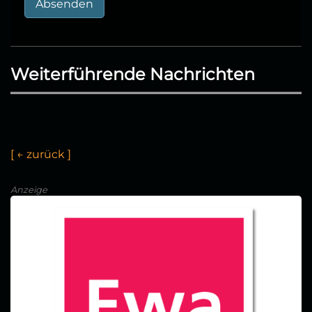
Absenden
Weiterführende Nachrichten
[
←
z
u
r
ü
c
k
]
Anzeige