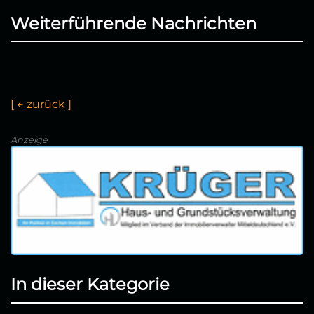
Weiterführende Nachrichten
[
←
z
u
r
ü
c
k
]
Anzeige
In dieser Kategorie