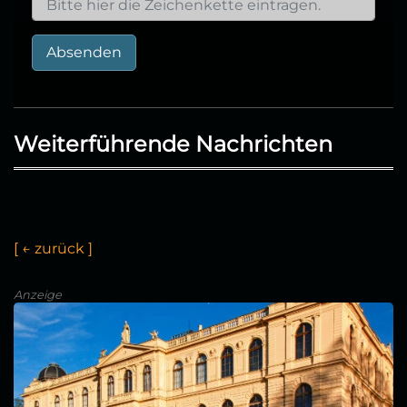
Absenden
Weiterführende Nachrichten
[
←
z
u
r
ü
c
k
]
Anzeige