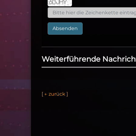
Absenden
Weiterführende Nachrich
[
←
z
u
r
ü
c
k
]