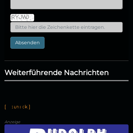
Absenden
Weiterführende Nachrichten
[
←
z
u
r
ü
c
k
]
Anzeige