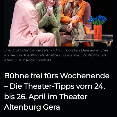
„Der Gott des Gemetzels“ - v.l.n.r. Thorsten Dara als Michel
Marie-Luis Kießling als Anette und Manuel Struffolino als
Alain (Foto: Ronny Ristok)
Bühne frei fürs Wochenende
– Die Theater-Tipps vom 24.
bis 26. April im Theater
Altenburg Gera