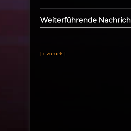
Weiterführende Nachrich
[
←
z
u
r
ü
c
k
]