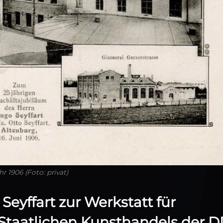
 1906 (Foto: privat)
 Seyffart zur Werkstatt für
 Staatlichen Kunsthandels der 