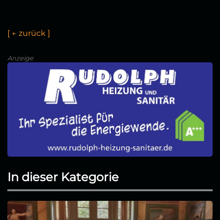
[
←
z
u
r
ü
c
k
]
Anzeige
In dieser Kategorie