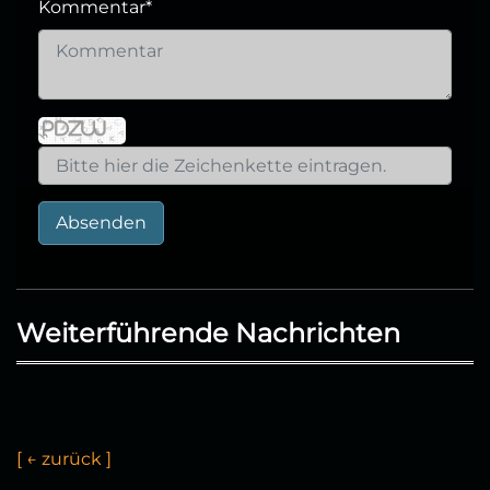
Kommentar
*
Absenden
Weiterführende Nachrichten
[
←
z
u
r
ü
c
k
]