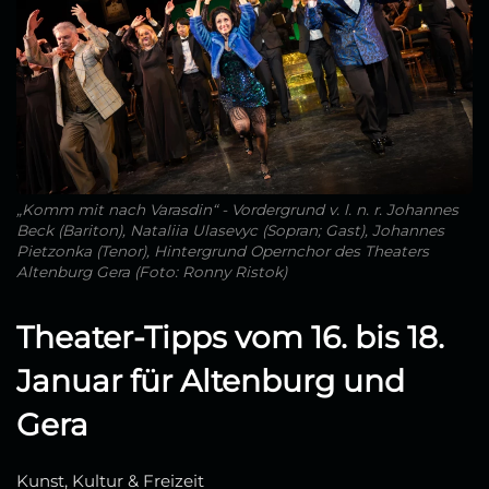
„Komm mit nach Varasdin“ - Vordergrund v. l. n. r. Johannes
Beck (Bariton), Nataliia Ulasevyc (Sopran; Gast), Johannes
Pietzonka (Tenor), Hintergrund Opernchor des Theaters
Altenburg Gera (Foto: Ronny Ristok)
Theater-Tipps vom 16. bis 18.
Januar für Altenburg und
Gera
Kunst, Kultur & Freizeit