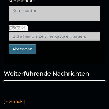
Kommentar
*
Absenden
Weiterführende Nachrichten
[
←
z
u
r
ü
c
k
]