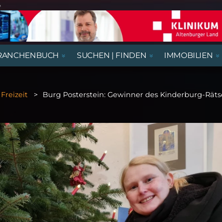
e
RANCHENBUCH
SUCHEN | FINDEN
IMMOBILIEN
REGIONALE NACHRICHTEN
AUSSTELLUNGEN, LESUNGEN &
AUS- UND WEITERBILDUNG
BEGEGNUNGSSTÄTTEN
HÄUSER
AUSBILDUNGSPLÄTZE
VORTRÄGE
Freizeit
Burg Posterstein: Gewinner des Kinderburg-Räts
RATGEBER & GESUNDHEIT
KIRCHE & GOTTESDIENSTE
GASTRONOMIE
NÜTZLICHES UND WISSENSWERTES
THEATER & KABARETT