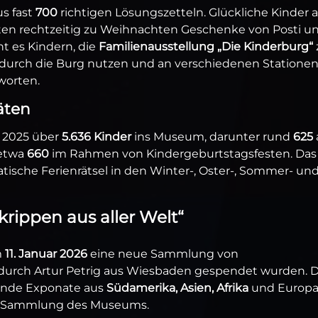
s fast
700
richtigen Lösungszetteln. Glückliche Kinder 
ten rechtzeitig zu Weihnachten Geschenke von Posti u
t es Kindern, die
Familienausstellung „Die Kinderburg“
 durch die Burg nutzen und an verschiedenen Statione
worten.
äten
 2025 über
5.636 Kinder
ins Museum, darunter rund
625
 etwa
660
im Rahmen von Kindergeburtstagsfesten. Das
sche Ferienrätsel in den Winter-, Oster-, Sommer- un
ippen aus aller Welt“
m
11. Januar 2026
eine neue Sammlung von
e durch Artur Petrig aus Wiesbaden gespendet wurden. D
ende Exponate aus
Südamerika, Asien, Afrika
und Europ
de Sammlung des Museums.