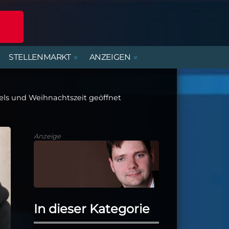
STELLENMARKT
ANZEIGEN
POLIZEIREPORT
ERLEBNISANGEBOTE
DIENSTLEISTUNGEN
BEREITSCHAFTSDIENSTE
MIETWOHNUNGEN
FERIENJOBS- UND
PRAKTIKANTENBÖRSE
els und Weihnachtszeit geöffnet
ALTENBURGER UNTERWEGS
PARTY, MUSIK & KONZERTE
HANDWERK
KIRCHE & GEMEINDEN
Anzeige
In dieser Kategorie