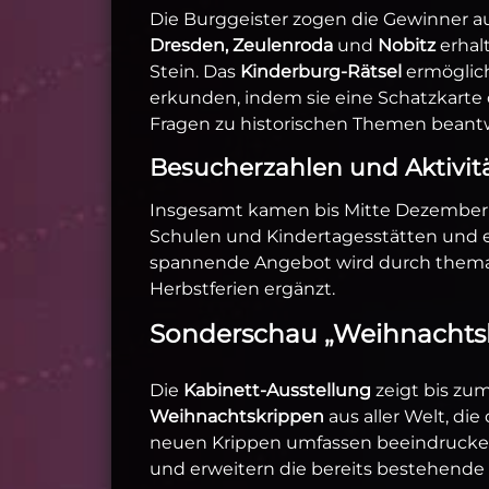
Die Burggeister zogen die Gewinner au
Dresden, Zeulenroda
und
Nobitz
erhal
Stein. Das
Kinderburg-Rätsel
ermöglich
erkunden, indem sie eine Schatzkarte
Fragen zu historischen Themen beant
Besucherzahlen und Aktivit
Insgesamt kamen bis Mitte Dezember
Schulen und Kindertagesstätten und
spannende Angebot wird durch themati
Herbstferien ergänzt.
Sonderschau „Weihnachtskr
Die
Kabinett-Ausstellung
zeigt bis zu
Weihnachtskrippen
aus aller Welt, di
neuen Krippen umfassen beeindruck
und erweitern die bereits bestehen