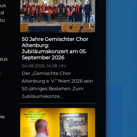
aus
nd
zu
n
50 Jahre Gemischter Chor
Altenburg:
Jubiläumskonzert am 05.
September 2026
aus
04.08.2026, 14:28 Uhr
Der „Gemischte Chor
d
Altenburg e. V.“ feiert 2026 sein
50-jähriges Bestehen. Zum
Jubiläumskonze...
ie
a