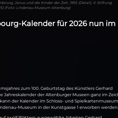
ourg, Janus und die Kinder der Zeit, 1955 (Detail), © Stiftung
25) (Foto: Lindenau-Museum Altenburg)
ourg-Kalender für 2026 nun im
umsjahres zum 100. Geburtstag des Künstlers Gerhard
ue Jahreskalender der Altenburger Museen ganz im Zei
un kann der Kalender im Schloss- und Spielkartenmuseu
Lindenau-Museum in der Kunstgasse 1 erworben werden
uf zwölf Blättern ausgewählte Arbeiten Gerhard