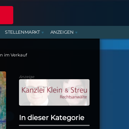
STELLENMARKT
ANZEIGEN
POLIZEIREPORT
ERLEBNISANGEBOTE
DIENSTLEISTUNGEN
BEREITSCHAFTSDIENSTE
MIETWOHNUNGEN
FERIENJOBS- UND
PRAKTIKANTENBÖRSE
n im Verkauf
ALTENBURGER UNTERWEGS
PARTY, MUSIK & KONZERTE
HANDWERK
KIRCHE & GEMEINDEN
Anzeige
In dieser Kategorie