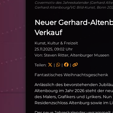
Covermotiv des Jahreskalender (Gerhard Altenb
Gerhard Altenbourg/VG Bild-Kunst, Bonn 20
Neuer Gerhard-Altenb
Verkauf
Kunst, Kultur & Freizeit
25.11.2025, 09:02 Uhr
Von: Steven Ritter, Altenburger Museen
Teilen:
|
|
|
Fantastisches Weihnachtsgeschenk
Anlässlich des bevorstehenden Jubilä
Altenbourg im Jahr 2026 steht der ne
des Malers, Grafikers und Lyrikers. N
Residenzschloss Altenburg sowie im 
Der neue Jahreskalender versammelt a