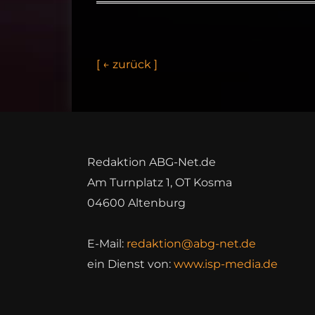
[
←
z
u
r
ü
c
k
]
Redaktion ABG-Net.de
Am Turnplatz 1, OT Kosma
04600 Altenburg
E-Mail:
redaktion@abg-net.de
ein Dienst von:
www.isp-media.de