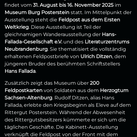
findet vom
31. August bis 16. November 2025
im
Museum Burg Posterstein
statt. Im Mittelpunkt der
Ausstellung steht die
Feldpost aus dem Ersten
Weltkrieg
. Diese Ausstellung ist Teil der
gleichnamigen Wanderausstellung der
Hans-
Fallada-Gesellschaft e.V.
und des
Literaturzentrums
Neubrandenburg
. Sie thematisiert die vollständig
erhaltenen Feldpostbriefe von
Ulrich Ditzen
, dem
jüngeren Bruder des berühmten Schriftstellers
Hans Fallada
.
Zusätzlich zeigt das Museum über
200
Feldpostkarten
von Soldaten aus dem
Herzogtum
Sachsen-Altenburg
. Rudolf Ditzen, alias Hans
Fallada, erlebte den Kriegsbeginn als Eleve auf dem
Rittergut Posterstein. Während der Abwesenheit
des Rittergutsbesitzers kümmerte er sich um die
täglichen Geschäfte. Die Kabinett-Ausstellung
verknüpft die Feldpost von der Front mit dem