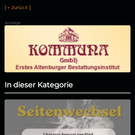
[
←
z
u
r
ü
c
k
]
Anzeige
In dieser Kategorie