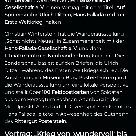
Winterstein
, Vorsitzender der
Hans-Fallada-
Gesellschaft e. V.
, einen Vortrag mit dem Titel „
Auf
Spurensuche: Ulrich Ditzen, Hans Fallada und der
Erste Weltkrieg
“ halten.
Christian Winterstein hat die Wanderausstellung
„Sonst nichts Neues“ in Zusammenarbeit mit der
Hans-Fallada-Gesellschaft e. V.
und dem
Literaturzentrum Neubrandenburg
kuratiert. Diese
Sonderschau basiert auf den Briefen, die Ulrich
Ditzen während des Ersten Weltkriegs schrieb. Die
Ausstellung im
Museum Burg Posterstein
ergänzt
die Wanderausstellung um eine lokale Perspektive
und stellt über
100 Feldpostkarten
von Soldaten
aus dem Herzogtum Sachsen-Altenburg in den
Mittelpunkt. Auch Rudolf Ditzen, später bekannt als
Hans Fallada, leitete in Abwesenheit des Gutsherrn
das
Rittergut Posterstein
.
Vortrag: „Krieg von ‚wundervoll‘ bis