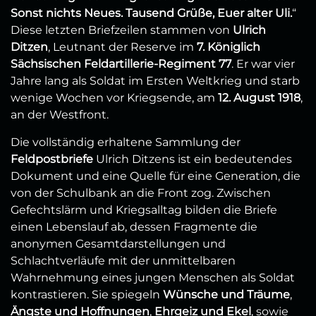
Sonst nichts Neues. Tausend Grüße, Euer alter Uli.
“
Diese letzten Briefzeilen stammen von
Ulrich
Ditzen
, Leutnant der Reserve im
7. Königlich
Sächsischen Feldartillerie-Regiment 77
. Er war vier
Jahre lang als Soldat im Ersten Weltkrieg und starb
wenige Wochen vor Kriegsende, am
12. August 1918
,
an der Westfront.
Die vollständig erhaltene Sammlung der
Feldpostbriefe
Ulrich Ditzens ist ein bedeutendes
Dokument und eine Quelle für eine Generation, die
von der Schulbank an die Front zog. Zwischen
Gefechtslärm und Kriegsalltag bilden die Briefe
einen Lebenslauf ab, dessen Fragmente die
anonymen Gesamtdarstellungen und
Schlachtverläufe mit der unmittelbaren
Wahrnehmung eines jungen Menschen als Soldat
kontrastieren. Sie spiegeln
Wünsche und Träume
,
Ängste und Hoffnungen
,
Ehrgeiz und Ekel
, sowie