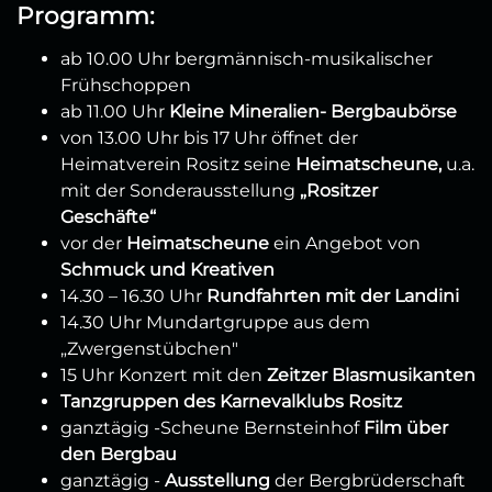
Programm:
ab 10.00 Uhr bergmännisch-musikalischer
Frühschoppen
ab 11.00 Uhr
Kleine Mineralien- Bergbaubörse
von 13.00 Uhr bis 17 Uhr öffnet der
Heimatverein Rositz seine
Heimatscheune,
u.a.
mit der Sonderausstellung
„Rositzer
Geschäfte“
vor der
Heimatscheune
ein Angebot von
Schmuck und Kreativen
14.30 – 16.30 Uhr
Rundfahrten mit der Landini
14.30 Uhr Mundartgruppe aus dem
„Zwergenstübchen"
15 Uhr Konzert mit den
Zeitzer Blasmusikanten
Tanzgruppen des Karnevalklubs Rositz
ganztägig -Scheune Bernsteinhof
Film über
den Bergbau
ganztägig -
Ausstellung
der Bergbrüderschaft