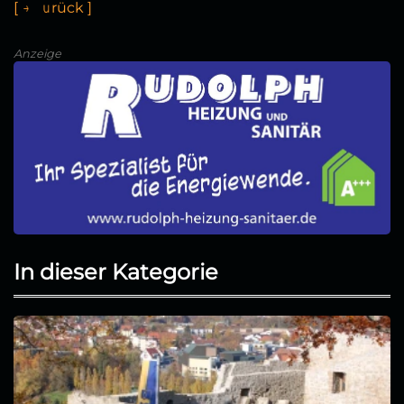
[
←
z
u
r
ü
k
]
Anzeige
In dieser Kategorie