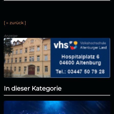
[
←
z
u
ü
c
k
]
Anzeige
In dieser Kategorie