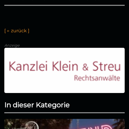
[
←
z
u
r
ü
c
k
]
Anzeige
In dieser Kategorie