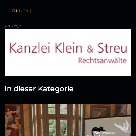
[
←
z
u
r
ü
c
k
]
Anzeige
In dieser Kategorie