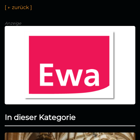
[
←
z
u
r
ü
c
k
]
Anzeige
In dieser Kategorie