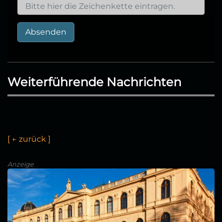
Absenden
Weiterführende Nachrichten
[
←
z
u
r
ü
c
k
]
Anzeige