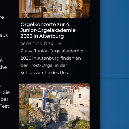
re
Orgelkonzerte zur 4.
Junior-Orgelakademie
haus
2026 in Altenburg
e
06.08.2026, 17:34 Uhr
Zur 4. Junior-Orgelakademie
2026 in Altenburg finden an
in
der Trost-Orgel in der
che
Schlosskirche des Res...
n
! Sie
über
Fest