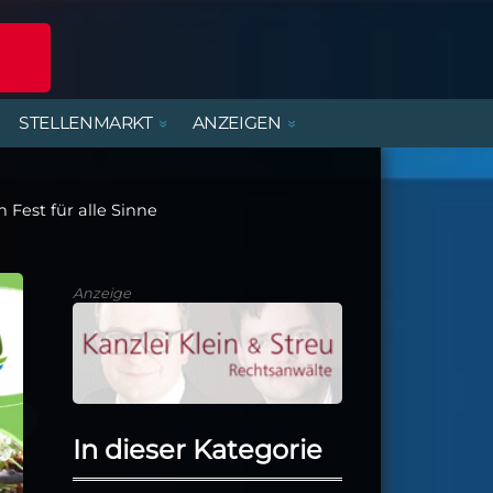
STELLENMARKT
ANZEIGEN
POLIZEIREPORT
ERLEBNISANGEBOTE
DIENSTLEISTUNGEN
BEREITSCHAFTSDIENSTE
MIETWOHNUNGEN
FERIENJOBS- UND
PRAKTIKANTENBÖRSE
 Fest für alle Sinne
ALTENBURGER UNTERWEGS
PARTY, MUSIK & KONZERTE
HANDWERK
KIRCHE & GEMEINDEN
Anzeige
In dieser Kategorie