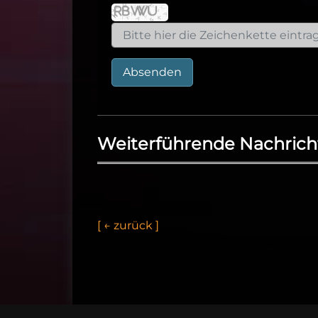
Absenden
Weiterführende Nachrich
[
←
z
u
r
ü
c
k
]