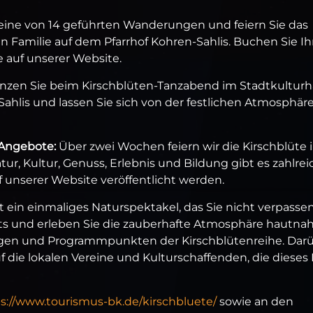
eine von 14 geführten Wanderungen und feiern Sie das
Familie auf dem Pfarrhof Kohren-Sahlis. Buchen Sie Ih
e auf unserer Website.
nzen Sie beim Kirschblüten-Tanzabend im Stadtkultur
hlis und lassen Sie sich von der festlichen Atmosphär
n-Angebote:
Über zwei Wochen feiern wir die Kirschblüte 
r, Kultur, Genuss, Erlebnis und Bildung gibt es zahlrei
 unserer Website veröffentlicht werden.
st ein einmaliges Naturspektakel, das Sie nicht verpasse
ckets und erleben Sie die zauberhafte Atmosphäre hautnah
ungen und Programmpunkten der Kirschblütenreihe. Dar
 die lokalen Vereine und Kulturschaffenden, die dieses 
s://www.tourismus-bk.de/kirschbluete/
sowie an den