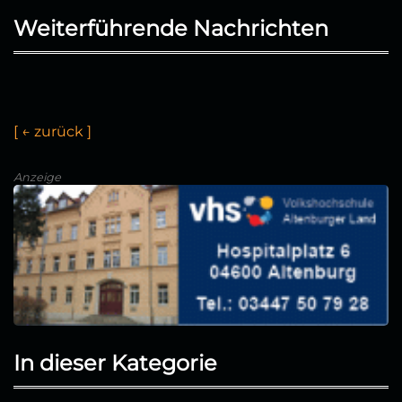
Weiterführende Nachrichten
[
←
z
u
r
ü
c
k
]
Anzeige
In dieser Kategorie