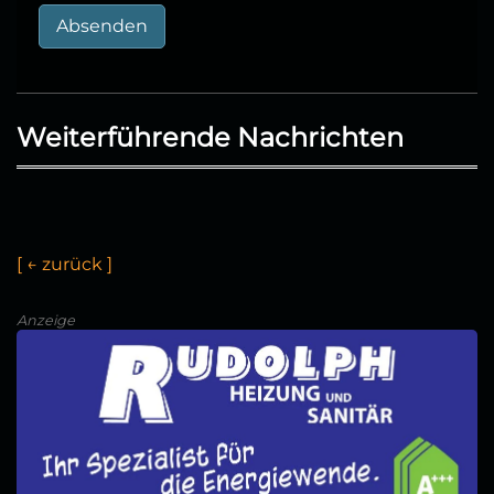
Absenden
Weiterführende Nachrichten
[
←
z
u
r
ü
c
k
]
Anzeige