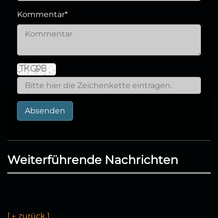
Kommentar
*
Absenden
Weiterführende Nachrichten
[
←
z
u
r
ü
c
k
]