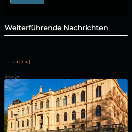
Weiterführende Nachrichten
[
←
z
u
r
ü
c
k
]
Anzeige