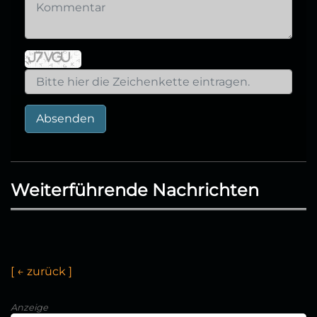
Absenden
Weiterführende Nachrichten
[
←
z
u
r
ü
c
k
]
Anzeige