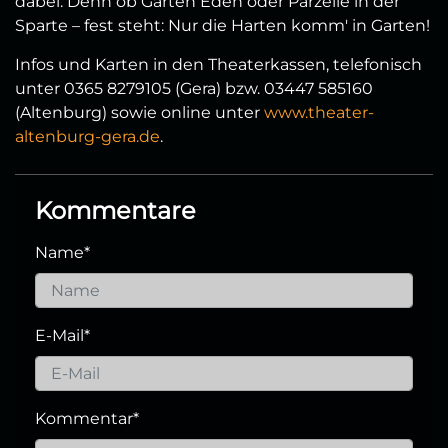
dabei. Denn ob Garten Eden oder Parzelle in der
Sparte – fest steht: Nur die Harten komm' in Garten!
Infos und Karten in den Theaterkassen, telefonisch
unter 0365 8279105 (Gera) bzw. 03447 585160
(Altenburg) sowie online unter
www.theater-
altenburg-gera.de
.
Kommentare
Name
*
E-Mail
*
Kommentar
*