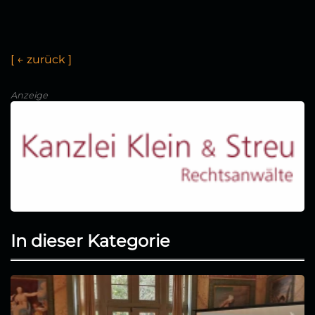
[
←
z
u
r
ü
c
k
]
Anzeige
In dieser Kategorie