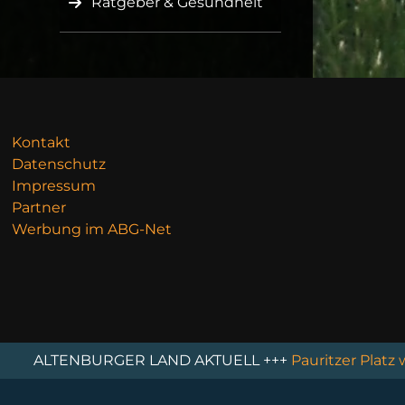
Ratgeber & Gesundheit
Kontakt
Datenschutz
Impressum
Partner
Werbung im ABG-Net
GER LAND AKTUELL +++
Pauritzer Platz wird ausgebaut