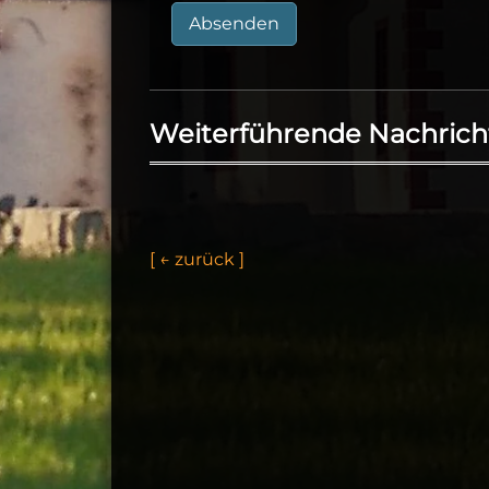
Absenden
Weiterführende Nachrich
[
←
z
u
r
ü
c
k
]