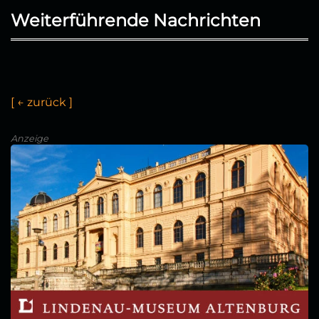
Weiterführende Nachrichten
[
←
z
u
r
ü
c
k
]
Anzeige