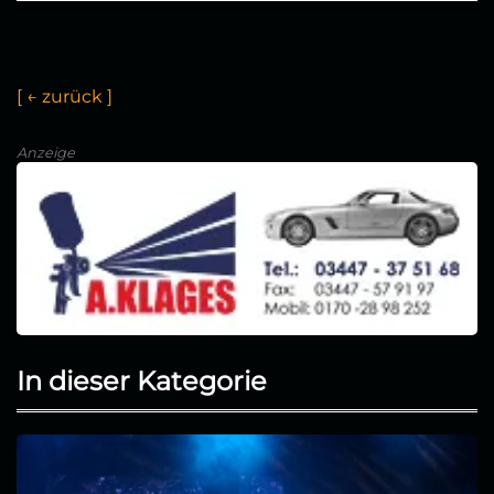
[
←
z
u
r
ü
c
k
]
Anzeige
In dieser Kategorie