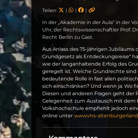
Teilen:
|
|
|
In der „Akademie in der Aula“ in der V
Uhr, der Rechtswissenschaftler Prof. 
Recht Berlin zu Gast.
Aus Anlass des 75-jährigen Jubiläums
Grundgesetz als Entdeckungsreise“ halt
wie der langanhaltende Erfolg des Gr
geregelt ist. Welche Grundrechte sind
bedeutende Rolle in fast allen politisc
sich einschränken? Und wenn ja: Wo f
Diesen und anderen Fragen geht der R
Gelegenheit zum Austausch mit dem Publ
Volkshochschule empfiehlt jedoch eine
online unter
www.vhs-altenburgerland