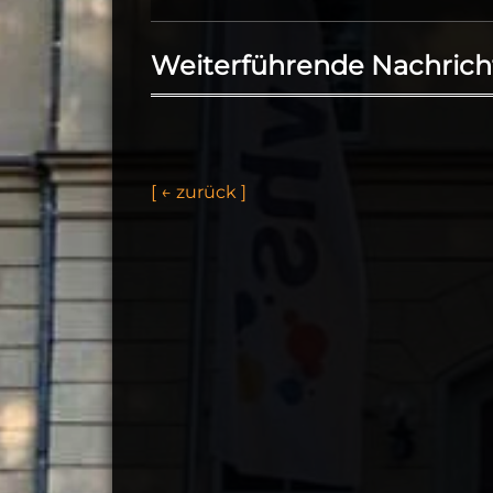
Weiterführende Nachrich
[
←
z
u
r
ü
c
k
]