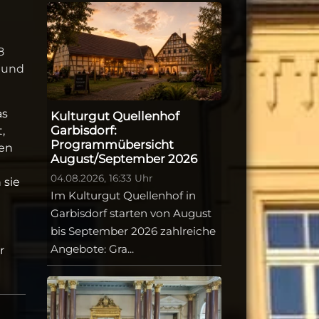
8
t und
as
Kulturgut Quellenhof
Garbisdorf:
,
Programmübersicht
nen
August/September 2026
04.08.2026, 16:33 Uhr
 sie
Im Kulturgut Quellenhof in
Garbisdorf starten von August
bis September 2026 zahlreiche
Angebote: Gra...
r