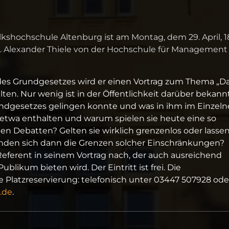
olkshochschule Altenburg ist am Montag, dem 29. April, 1
Dr. Alexander Thiele von der Hochschule für Managemen
 des Grundgesetzes wird er einen Vortrag zum Thema „D
en. Nur wenig ist in der Öffentlichkeit darüber bekannt
undgesetzes gelingen konnte und was in ihm im Einzel
 etwa enthalten und warum spielen sie heute eine so
hen Debatten? Gelten sie wirklich grenzenlos oder lassen
inden sich dann die Grenzen solcher Einschränkungen?
eferent in seinem Vortrag nach, der auch ausreichend
ikum bieten wird. Der Eintritt ist frei. Die
 Platzreservierung: telefonisch unter 03447 507928 ode
.de
.