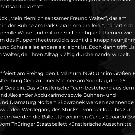
rtsaal Gera statt.
ck „Mein ziemlich seltsamer Freund Walter“, das am
in der Bühne am Park Gera Premiere feiert, nähert sich 
morvolle Weise und mit großer Leichtigkeit Themen wie
m des Puppentheaterstücks steht die knapp neunjähri
nd Schule alles andere als leicht ist. Doch dann trifft Li
alter, der ihren Alltag kräftig durcheinanderwirbelt.
t“ feiert am Freitag, den 1. März um 19:30 Uhr im Großen
 Altenburg Gera zu einer Matinee am Sonntag, den 25.
al Gera ein. Das künstlerische Team bestehend aus dem
und Alexander Abdukarimov sowie Bühnen- und
 und Dramaturg Norbert Skowronek werden spannende
owie den Werdegang des Stücks – von der Idee bis zur
em werden die Balletttänzer:innen Carlos Eduardo Boe
vom Thüringer Staatsballett künstlerische Ausschnitte