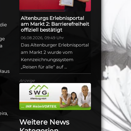
Altenburgs Erlebnisportal
am Markt 2: Barrierefreiheit
die
offiziell bestätigt
06.08.2026, 09:49 Uhr
ge
Das Altenburger Erlebnisportal
sa
am Markt 2 wurde vom
Kennzeichnungssystem
„Reisen für alle“ auf ...
 Haus
Anzeige
ira,
Weitere News
Kategorien