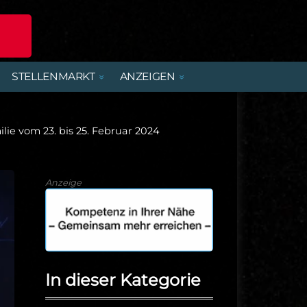
STELLENMARKT
ANZEIGEN
POLIZEIREPORT
ERLEBNISANGEBOTE
DIENSTLEISTUNGEN
BEREITSCHAFTSDIENSTE
MIETWOHNUNGEN
FERIENJOBS- UND
PRAKTIKANTENBÖRSE
lie vom 23. bis 25. Februar 2024
ALTENBURGER UNTERWEGS
PARTY, MUSIK & KONZERTE
HANDWERK
KIRCHE & GEMEINDEN
Anzeige
In dieser Kategorie