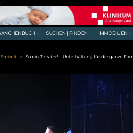
e
RANCHENBUCH
SUCHEN | FINDEN
IMMOBILIEN
REGIONALE NACHRICHTEN
AUSSTELLUNGEN, LESUNGEN &
AUS- UND WEITERBILDUNG
BEGEGNUNGSSTÄTTEN
HÄUSER
AUSBILDUNGSPLÄTZE
VORTRÄGE
Freizeit
So ein Theater! – Unterhaltung für die ganze Fami
RATGEBER & GESUNDHEIT
KIRCHE & GOTTESDIENSTE
GASTRONOMIE
NÜTZLICHES UND WISSENSWERTES
THEATER & KABARETT