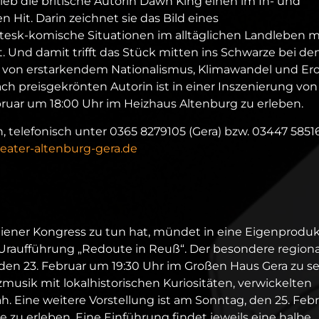
ieb die britische Autorin Dawn King einen im In- und
 Hit. Darin zeichnet sie das Bild eines
tesk-komische Situationen im alltäglichen Landleben m
 Und damit trifft das Stück mitten ins Schwarze bei de
n von erstarkendem Nationalismus, Klimawandel und Er
h preisgekrönten Autorin ist in einer Inszenierung von
ebruar um 18:00 Uhr im Heizhaus Altenburg zu erleben.
, telefonisch unter 0365 8279105 (Gera) bzw. 03447 5851
ater-altenburg-gera.de
ner Kongress zu tun hat, mündet in eine Eigenproduk
Uraufführung „Redoute in Reuß“. Der besondere regiona
 den 23. Februar um 19:30 Uhr im Großen Haus Gera zu s
musik mit lokalhistorischen Kuriositäten, verwickelten
. Eine weitere Vorstellung ist am Sonntag, den 25. Feb
e zu erleben. Eine Einführung findet jeweils eine halbe