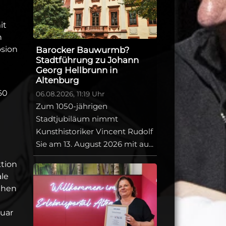
it
n
osion
Barocker Bauwurmb?
Stadtführung zu Johann
Georg Hellbrunn in
Altenburg
60
06.08.2026, 11:19 Uhr
Zum 1050-jährigen
Stadtjubiläum nimmt
Kunsthistoriker Vincent Rudolf
Sie am 13. August 2026 mit au...
tion
le
ehen
ruar