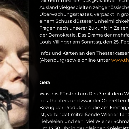
Mit dem Theaterstück „Foxfinder“ schr
Ausland vielgespielten zeitgenössischen
Überwachungsstaates, verpackt in gro
einem Schuss düsterer Unheimlichkeit.
Fragen nach unserer Zukunft in Zeite
der Demokratie. Das Drama der mehrfac
Louis Villinger am Sonntag, den 25. F
Infos und Karten an den Theaterkassen
(Altenburg) sowie online unter
www.the
Gera
Was das Fürstentum Reuß mit dem Wie
des Theaters und zwar der Operetten-
Bezug der Produktion, die am Freitag,
ist, verbindet mitreißende Wiener Tanz
Liebeleien und sehr viel Wiener Schmäh
um 14:30 Uhr in der gleichen Spielstätt