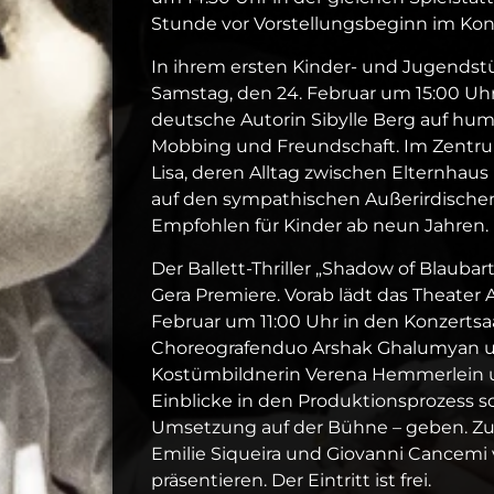
Stunde vor Vorstellungsbeginn im Konze
In ihrem ersten Kinder- und Jugendstü
Samstag, den 24. Februar um 15:00 Uhr 
deutsche Autorin Sibylle Berg auf hu
Mobbing und Freundschaft. Im Zentru
Lisa, deren Alltag zwischen Elternhaus u
auf den sympathischen Außerirdischen W
Empfohlen für Kinder ab neun Jahren.
Der Ballett-Thriller „Shadow of Blaubar
Gera Premiere. Vorab lädt das Theater
Februar um 11:00 Uhr in den Konzertsa
Choreografenduo Arshak Ghalumyan 
Kostümbildnerin Verena Hemmerlein
Einblicke in den Produktionsprozess s
Umsetzung auf der Bühne – geben. Zud
Emilie Siqueira und Giovanni Cancemi 
präsentieren. Der Eintritt ist frei.