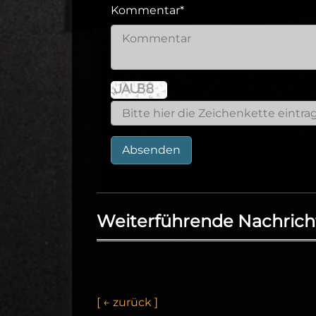
Kommentar
*
Absenden
Weiterführende Nachrich
[
←
z
u
r
ü
c
k
]