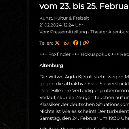
vom 23. bis 25. Febru
Kunst, Kultur & Freizeit
21.02.2024, 12:24 Uhr
Von: Pressemitteilung · Theater Altenbur
Teilen:
|
|
|
+++ Foxfinder +++ Hokuspokus +++ Re
Altenburg
Die Witwe Agda Kjerulf steht wegen Mo
gegen die attraktive Frau. Sie verstric
Peer Bille ihre Verteidigung übernimmt
Verlauf, skurrile Zeugen tauchen auf u
Klassiker der deutschen Situationskom
Nichts ist wie es scheint! Der turbul
Samstag, den 24. Februar um 19:30 Uhr