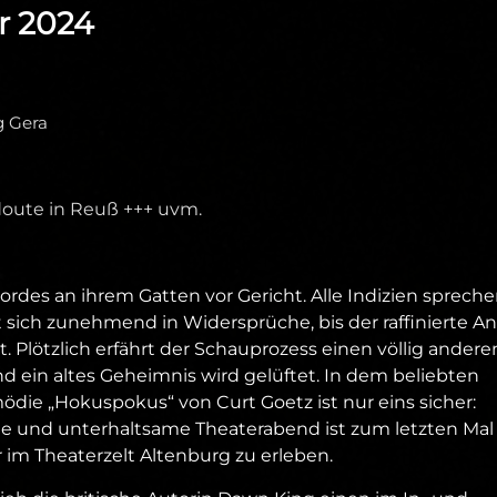
ar 2024
g Gera
doute in Reuß +++ uvm.
rdes an ihrem Gatten vor Gericht. Alle Indizien sprech
kt sich zunehmend in Widersprüche, bis der raffinierte A
. Plötzlich erfährt der Schauprozess einen völlig andere
nd ein altes Geheimnis wird gelüftet. In dem beliebten
ödie „Hokuspokus“ von Curt Goetz ist nur eins sicher:
ente und unterhaltsame Theaterabend ist zum letzten Ma
 im Theaterzelt Altenburg zu erleben.