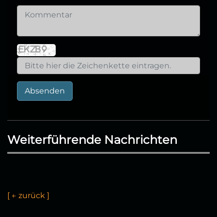
Absenden
Weiterführende Nachrichten
[
←
z
u
r
ü
c
k
]