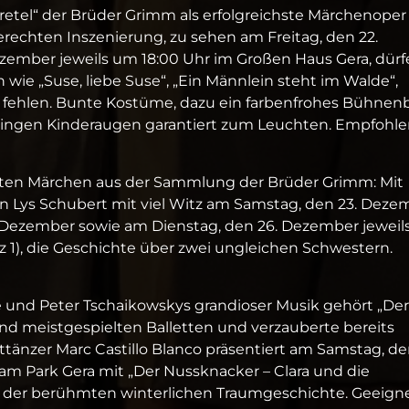
tel“ der Brüder Grimm als erfolgreichste Märchenoper 
erechten Inszenierung, zu sehen am Freitag, den 22.
ember jeweils um 18:00 Uhr im Großen Haus Gera, dürf
 wie „Suse, liebe Suse“, „Ein Männlein steht im Walde“,
t fehlen. Bunte Kostüme, dazu ein farbenfrohes Bühnenb
ingen Kinderaugen garantiert zum Leuchten. Empfohle
ten Märchen aus der Sammlung der Brüder Grimm: Mit
rin Lys Schubert mit viel Witz am Samstag, den 23. Deze
 Dezember sowie am Dienstag, den 26. Dezember jewei
tz 1), die Geschichte über zwei ungleichen Schwestern.
e und Peter Tschaikowskys grandioser Musik gehört „Der
d meistgespielten Balletten und verzauberte bereits
änzer Marc Castillo Blanco präsentiert am Samstag, de
m Park Gera mit „Der Nussknacker – Clara und die
on der berühmten winterlichen Traumgeschichte. Geeign