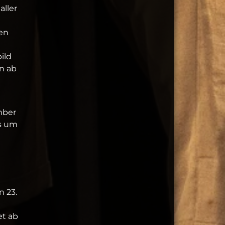
aller
en
ild
n ab
mber
ls um
n 23.
et ab