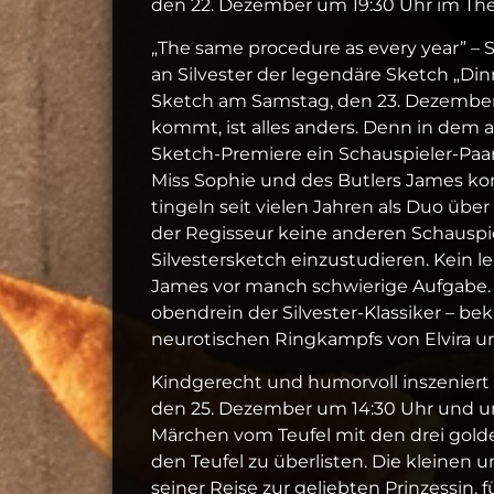
den 22. Dezember um 19:30 Uhr im The
„The same procedure as every year” – 
an Silvester der legendäre Sketch „Di
Sketch am Samstag, den 23. Dezember 
kommt, ist alles anders. Denn in dem 
Sketch-Premiere ein Schauspieler-Paar
Miss Sophie und des Butlers James ko
tingeln seit vielen Jahren als Duo üb
der Regisseur keine anderen Schauspie
Silvestersketch einzustudieren. Kein le
James vor manch schwierige Aufgabe. V
obendrein der Silvester-Klassiker – b
neurotischen Ringkampfs von Elvira un
Kindgerecht und humorvoll inszeniert
den 25. Dezember um 14:30 Uhr und u
Märchen vom Teufel mit den drei golde
den Teufel zu überlisten. Die kleinen
seiner Reise zur geliebten Prinzessin, f