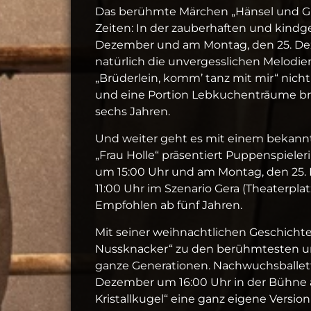
Das berühmte Märchen „Hänsel und Gre
Zeiten: In der zauberhaften und kindg
Dezember und am Montag, den 25. Dez
natürlich die unvergesslichen Melodien
„Brüderlein, komm’ tanz mit mir“ nich
und eine Portion Lebkuchenträume br
sechs Jahren.
Und weiter geht es mit einem bekann
„Frau Holle“ präsentiert Puppenspiele
um 15:00 Uhr und am Montag, den 25.
11:00 Uhr im Szenario Gera (Theaterpla
Empfohlen ab fünf Jahren.
Mit seiner weihnachtlichen Geschicht
Nussknacker“ zu den berühmtesten un
ganze Generationen. Nachwuchsballettt
Dezember um 16:00 Uhr in der Bühne a
Kristallkugel“ eine ganz eigene Versi