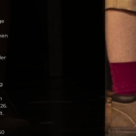
ge
chen
der
ng
n
26.
t.
60