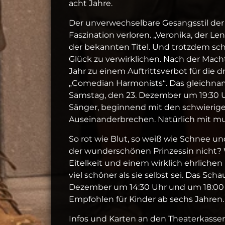
acht Jahre.
Der unverwechselbare Gesangsstil der
Faszination verloren. „Veronika, der Len
der bekannten Titel. Und trotzdem sch
Glück zu verwirklichen. Nach der Macht
Jahr zu einem Auftrittsverbot für die 
„Comedian Harmonists“. Das gleichnam
Samstag, den 23. Dezember um 19:30 Uh
Sänger, beginnend mit den schwierigen
Auseinanderbrechen. Natürlich mit m
So rot wie Blut, so weiß wie Schnee u
der wunderschönen Prinzessin nicht? W
Eitelkeit und einem wirklich ehrlichen
viel schöner als sie selbst sei. Das Sc
Dezember um 14:30 Uhr und um 18:00 
Empfohlen für Kinder ab sechs Jahren.
Infos und Karten an den Theaterkassen