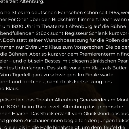
aterzelt Altenburg.
So heißt es im deutschen Fernsehen schon seit 1963, w
nner For One“ über den Bildschirm flimmert. Doch wenn 
um 18:00 Uhr im Theaterzelt Altenburg auf die Bühne
abendfüllenden Stück sucht Regisseur Schlenk kurz vor 
. Doch statt seiner Wunschbesetzung für die Rollen der
mmen nur Elvira und Klaus zum Vorsprechen. Die beide
er die Bühnen. Aber so kurz vor dem Premierentermin fin
ler – und gibt sein Bestes, mit diesem zänkischen Paar
ichtes Unterfangen. Das stellt vor allem Klaus als Butler
om Tigerfell ganz zu schweigen. Im Finale wartet
ekannt und doch neu, nämlich als Fortsetzung des
d Klaus.
 präsentiert das Theater Altenburg Gera wieder am Mont
m 18:00 Uhr im Theaterzelt Altenburg das grimmsche
nen Haaren. Das Stück erzählt vom Glückskind, das aus
 und großen Zuschauer:innen begleiten den jungen Lukas
ür die er bis in die Hölle hinabsteigt, um dem Teufel die