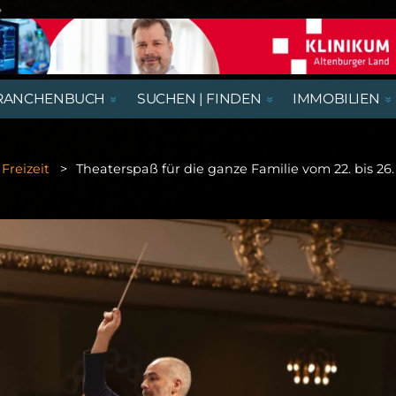
e
RANCHENBUCH
SUCHEN | FINDEN
IMMOBILIEN
REGIONALE NACHRICHTEN
AUSSTELLUNGEN, LESUNGEN &
AUS- UND WEITERBILDUNG
BEGEGNUNGSSTÄTTEN
HÄUSER
AUSBILDUNGSPLÄTZE
VORTRÄGE
Freizeit
Theaterspaß für die ganze Familie vom 22. bis 2
RATGEBER & GESUNDHEIT
KIRCHE & GOTTESDIENSTE
GASTRONOMIE
NÜTZLICHES UND WISSENSWERTES
THEATER & KABARETT