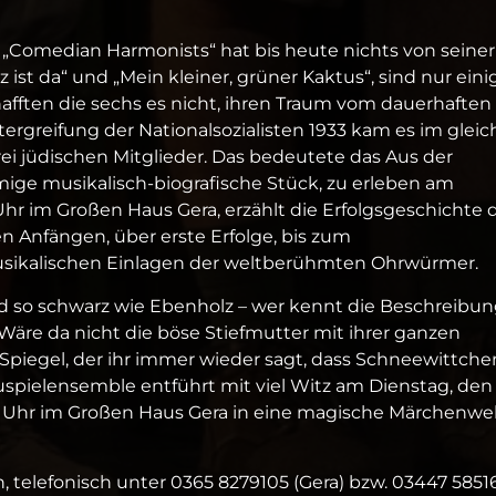
 „Comedian Harmonists“ hat bis heute nichts von seiner
z ist da“ und „Mein kleiner, grüner Kaktus“, sind nur eini
afften die sechs es nicht, ihren Traum vom dauerhaften
ergreifung der Nationalsozialisten 1933 kam es im glei
drei jüdischen Mitglieder. Das bedeutete das Aus der
ige musikalisch-biografische Stück, zu erleben am
r im Großen Haus Gera, erzählt die Erfolgsgeschichte 
 Anfängen, über erste Erfolge, bis zum
usikalischen Einlagen der weltberühmten Ohrwürmer.
nd so schwarz wie Ebenholz – wer kennt die Beschreibu
äre da nicht die böse Stiefmutter mit ihrer ganzen
 Spiegel, der ihr immer wieder sagt, dass Schneewittche
hauspielensemble entführt mit viel Witz am Dienstag, den 
Uhr im Großen Haus Gera in eine magische Märchenwel
, telefonisch unter 0365 8279105 (Gera) bzw. 03447 5851