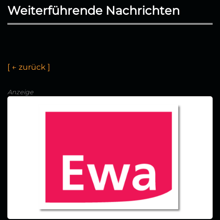
Weiterführende Nachrichten
[
←
z
u
r
ü
c
k
]
Anzeige